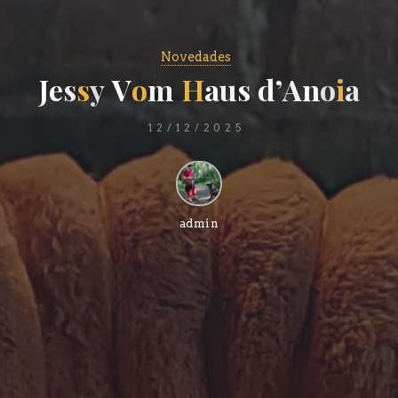
Novedades
J
e
s
s
y
V
o
m
H
a
u
s
d
’
A
n
o
i
a
12/12/2025
admin