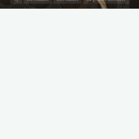
Gini
Vom Haus d’Anoia
, de la
Camada G
2024/25.
Nuestra futura hembra reproductora
para el
2027
:
https://www.working-dog.com/dogs-
details/7981444/Gini-vom-Haus-
dAnoia
Su primer ascensor
, a los 3 meses
Ni tan mal…