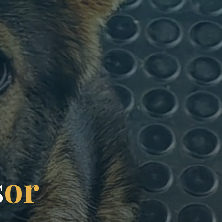
s
o
r