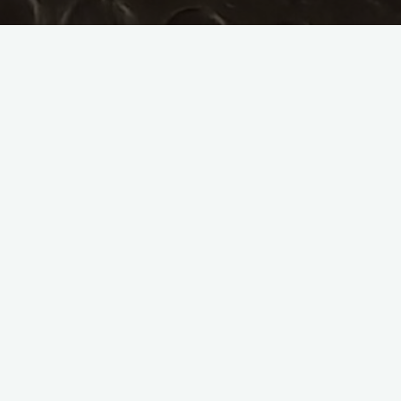
agosto 2026
L
M
X
J
V
S
D
1
2
3
4
5
6
7
8
9