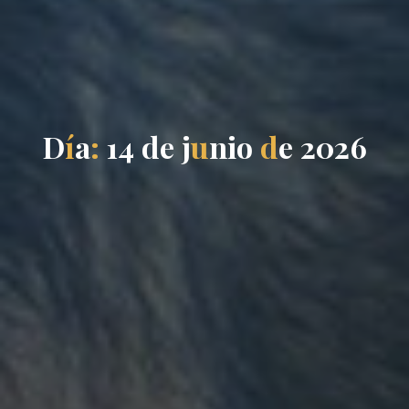
D
í
a
:
1
4
d
e
j
u
n
i
o
d
e
2
0
2
6