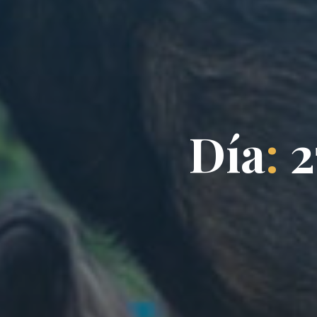
D
í
a
:
2