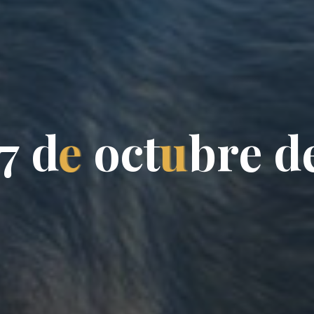
7
d
e
o
c
t
u
b
r
e
d