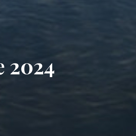
e
2
0
2
4